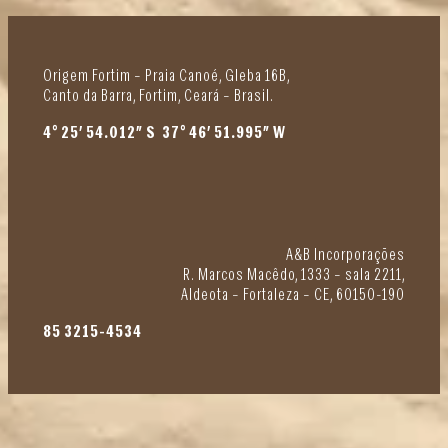
Origem Fortim – Praia Canoé, Gleba 16B,
Canto da Barra, Fortim, Ceará – Brasil.
4° 25’ 54.012” S 37° 46’ 51.995” W
A&B Incorporações
R. Marcos Macêdo, 1333 – sala 2211,
Aldeota – Fortaleza – CE, 60150-190
85 3215-4534