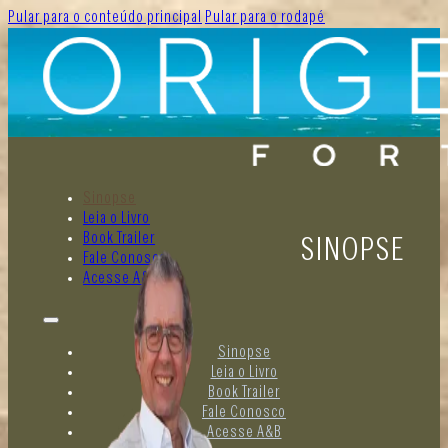
Pular para o conteúdo principal
Pular para o rodapé
Sinopse
Leia o Livro
Book Trailer
SINOPSE
Fale Conosco
Acesse A&B
Sinopse
Leia o Livro
Book Trailer
Fale Conosco
Acesse A&B