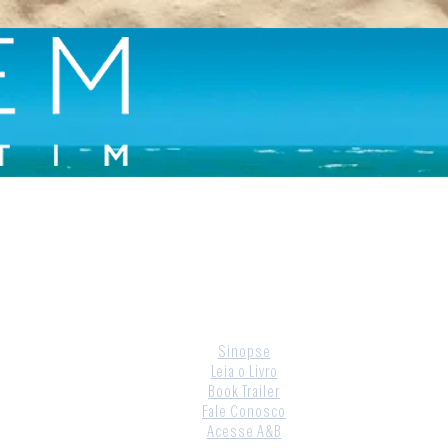
Sinopse
Leia o Livro
Book Trailer
Fale Conosco
Acesse A&B