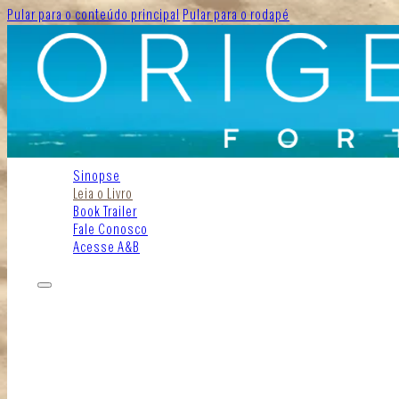
Pular para o conteúdo principal
Pular para o rodapé
Sinopse
Leia o Livro
Book Trailer
Fale Conosco
Acesse A&B